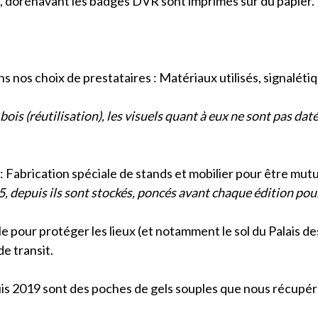
e, dorénavant les badges DVR sont imprimés sur du papier.
s choix de prestataires : Matériaux utilisés, signaléti
s (réutilisation), les visuels quant à eux ne sont pas datés
: Fabrication spéciale de stands et mobilier pour être mutu
, depuis ils sont stockés, poncés avant chaque édition pou
our protéger les lieux (et notamment le sol du Palais des 
e transit.
is 2019 sont des poches de gels souples que nous récupéro