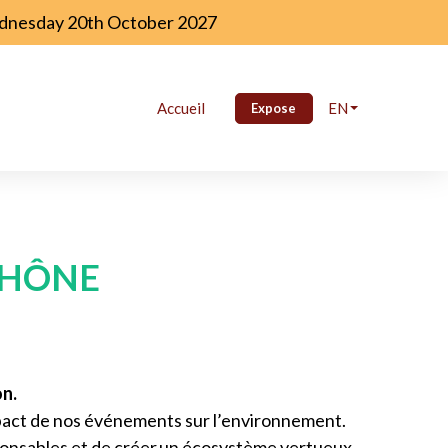
Wednesday 20th October 2027
Accueil
EN
Expose
RHÔNE
on.
impact de nos événements sur l’environnement.
ponsables et de créer un écosystème vertueux