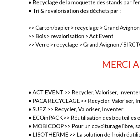
• Recyclage de la moquette des stands par l'
• Tri & revalorisation des déchets par :
>> Carton/papier > recyclage >
Grand Avignon
>> Bois > revalorisation >
Act Event
>> Verre > recyclage >
Grand Avignon
/
SIRC
MERCI A
•
ACT EVENT
>> Recycler, Valoriser, Invente
•
PACA RECYCLAGE
>> Recycler, Valoriser, 
•
SUEZ
>> Recycler, Valoriser, Inventer
•
ECOinPACK
>> Réutilisation des bouteilles 
•
MOBICOOP
>> Pour un covoiturage libre, s
•
LISOTHERME
>> La solution de froid réutili