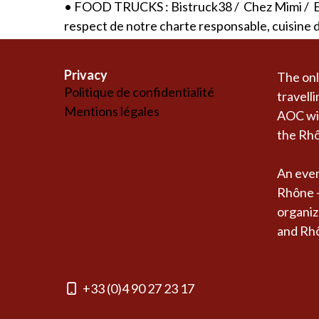
• FOOD TRUCKS :
Bistruck38
/
Chez Mimi
/
E
respect de notre charte responsable, cuisine de 
Privacy
The onl
Politique de confidentialité
travelli
Mentions légales
AOC win
the Rhô
An even
Rhône -
organiz
and Rh
+33 (0)4 90 27 23 17