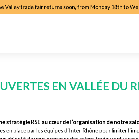
ne Valley trade fair returns soon, from Monday 18th to 
UVERTES EN VALLÉE DU 
e stratégie RSE au cœur de l’organisation de notre sal
ises en place par les équipes d’Inter Rhône pour limiter l’
ur objectif de vous proposer des salons toujours plus res