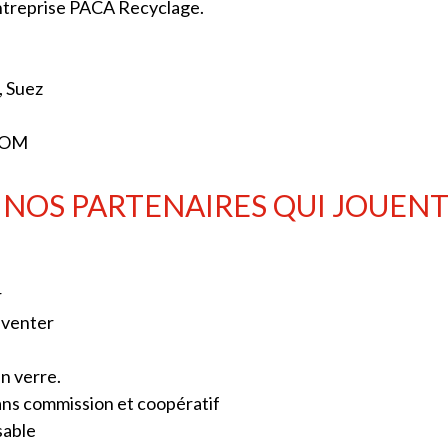
entreprise PACA Recyclage.
,
Suez
TOM
 NOS PARTENAIRES QUI JOUENT LE
r
Inventer
en verre.
ans commission et coopératif
sable