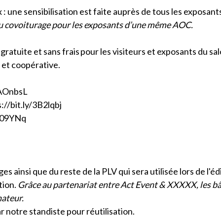
: une sensibilisation est faite auprès de tous les exposants
au covoiturage pour les exposants d’une même AOC.
ratuite et sans frais pour les visiteurs et exposants du sa
 et coopérative.
3AOnbsL
://bit.ly/3B2lqbj
3B09YNq
 ainsi que du reste de la PLV qui sera utilisée lors de l'éd
tion.
Grâce au partenariat entre Act Event & XXXXX, les bâc
nateur.
r notre standiste pour réutilisation.