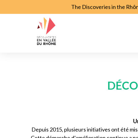
The Discoveries in the Rhô
DÉCO
Un
Depuis 2015, plusieurs initiatives ont été m
Cette démarche d’amélioration continue a po