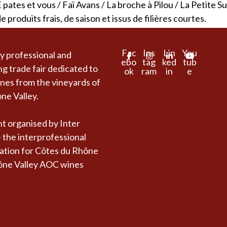
 pates et vous
/
Faï Avans
/
La broche à Pilou
/
La Petite S
produits frais, de saison et issus de filières courtes.
Fac
Ins
Lin
You
y professional and
ebo
tag
ked
tub
ng trade fair dedicated to
ok
ram
in
e
es from the vineyards of
ne Valley.
t organised by Inter
 the interprofessional
ation for Côtes du Rhône
ône Valley AOC wines