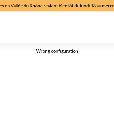
s en Vallée du Rhône revient bientôt du lundi 18 au merc
Titre
Wrong configuration