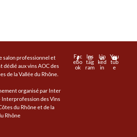
Fac
Ins
Lin
You
e salon professionnel et
ebo
tag
ked
tub
nt dédié aux vins AOC des
ok
ram
in
e
es de la Vallée du Rhône.
ement organisé par Inter
 Interprofession des Vins
ôtes du Rhône et de la
 du Rhône