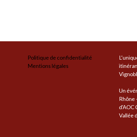
Politique de confidentialité
L’uniqu
Mentions légales
itinéra
Vignobl
Un évén
Rhône -
d'AOC C
Vallée