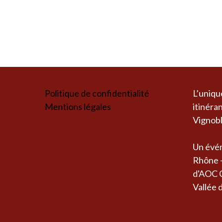
Politique de confidentialité
L’uniqu
Mentions légales
itinéra
Vignobl
Un évén
Rhône -
d'AOC C
Vallée