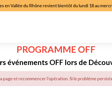
s en Vallée du Rhône revient bientôt du lundi 18 au merc
PROGRAMME OFF
eurs événements OFF lors de Découv
 la page et recommencer l'opération. Si le problème persist