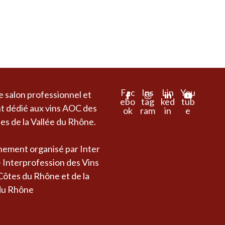
Fac
Ins
Lin
You
e salon professionnel et
ebo
tag
ked
tub
nt dédié aux vins AOC des
ok
ram
in
e
es de la Vallée du Rhône.
ement organisé par Inter
 Interprofession des Vins
ôtes du Rhône et de la
 du Rhône