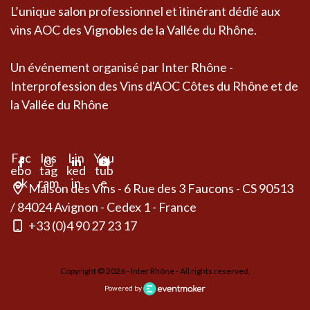
L’unique salon professionnel et itinérant dédié aux
vins AOC des Vignobles de la Vallée du Rhône.
Un événement organisé par Inter Rhône -
Interprofession des Vins d'AOC Côtes du Rhône et de
la Vallée du Rhône
Fac
Ins
Lin
You
ebo
tag
ked
tub
ok
ram
in
e
Maison des Vins - 6 Rue des 3 Faucons - CS 90513
/ 84024 Avignon - Cedex 1 - France
+33 (0)4 90 27 23 17
Copyright © 2026 - Inter Rhône - All rights reserved.
Powered by