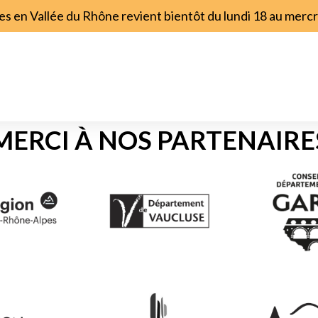
s en Vallée du Rhône revient bientôt du lundi 18 au merc
MERCI À NOS PARTENAIRE