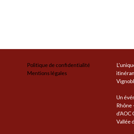
Politique de confidentialité
L’uniqu
Mentions légales
itinéra
Vignobl
Un évén
Rhône -
d'AOC C
Vallée